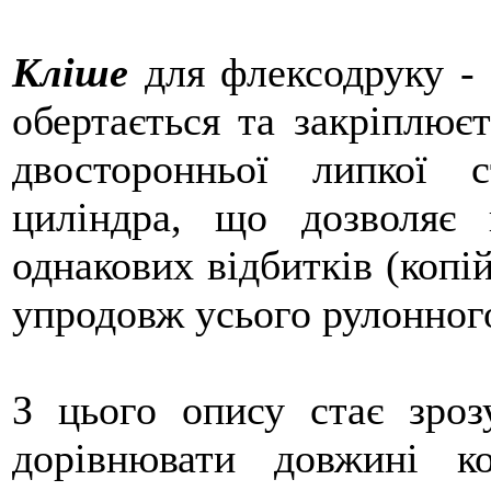
Кліше
для флексодруку
- 
обертається та закріплює
двосторонньої липкої с
циліндра, що дозволяє 
однакових відбитків (копі
упродовж усього рулонного
З цього опису стає зро
дорівнювати довжині к